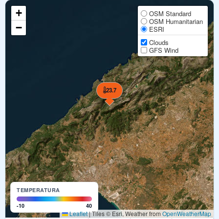
+
OSM Standard
OSM Humanitarian
−
ESRI
Clouds
GFS Wind
23.7
TEMPERATURA
-10
40
Leaflet
|
Tiles © Esri, Weather from
OpenWeatherMap