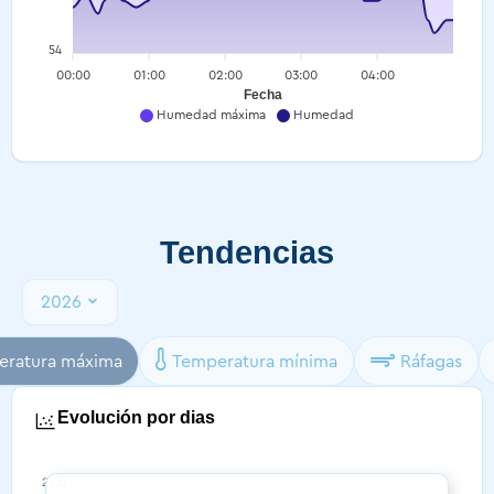
54
00:00
01:00
02:00
03:00
04:00
Fecha
Humedad máxima
Humedad
Tendencias
2026
ratura máxima
Temperatura mínima
Ráfagas
Evolución por dias