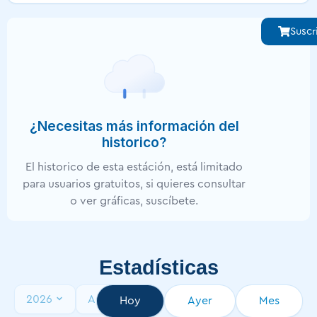
Suscr
¿Necesitas más información del
historico?
El historico de esta estáción, está limitado
para usuarios gratuitos, si quieres consultar
o ver gráficas, suscíbete.
Estadísticas
2026
Agosto
Hoy
Ayer
Mes