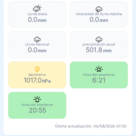
Lluvia diaria
Intensidad de lluvia máxima
0.0
0.0
mm
mm
Lluvia mensual
precipitación anual
0.0
501.8
mm
mm
Barómetro
Hora del amanecer
1017.0
6:21
hPa
Hora del atardecer
20:55
Última actualización: 06/08/2026 07:00