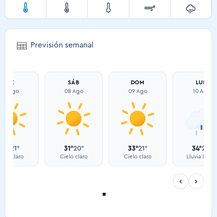
Previsión semanal
VIE
SÁB
DOM
LUN
07 Ago
08 Ago
09 Ago
10 Ago
32°
21°
31°
20°
33°
21°
34°
22°
ielo claro
Cielo claro
Cielo claro
Lluvia ligera
‹
›