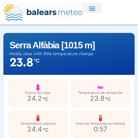
Serra Alfàbia [1015 m]
Mostly clear with little temperature change
23.8
°C
Índice de calor
Temperatura de sensación
24.2
23.8
°C
°C
Temperatura máxima
Hora de Temperatura máxima
24.4
0:57
°C