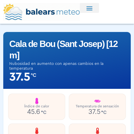
Cala de Bou (Sant Josep) [12
m]
Nubosidad en aumento con apenas cambios en la
temperatura
37.5
°C
Índice de calor
Temperatura de sensación
45.6
37.5
°C
°C