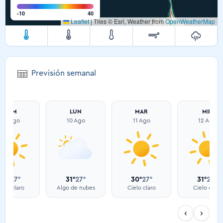
-10
40
Leaflet
|
Tiles © Esri, Weather from
OpenWeatherMap
Previsión semanal
DOM
LUN
MAR
MIÉ
09 Ago
10 Ago
11 Ago
12 Ago
33°
27°
31°
27°
30°
27°
31°
27°
ielo claro
Algo de nubes
Cielo claro
Cielo claro
‹
›