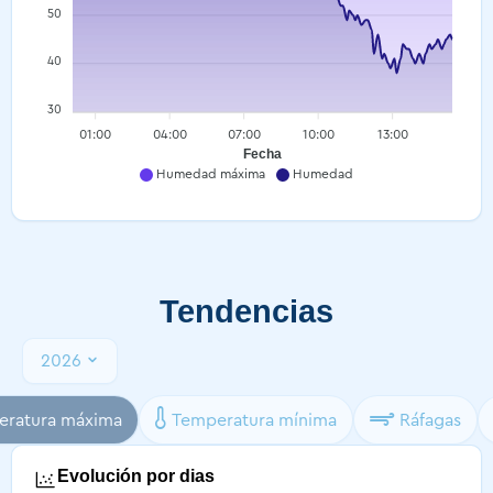
50
40
30
01:00
04:00
07:00
10:00
13:00
Fecha
Humedad máxima
Humedad
Tendencias
2026
ratura máxima
Temperatura mínima
Ráfagas
Evolución por dias