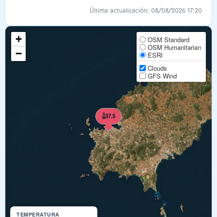
Última actualización: 08/08/2026 17:20
+
OSM Standard
OSM Humanitarian
−
ESRI
Clouds
GFS Wind
37.5
TEMPERATURA