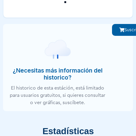
Suscr
¿Necesitas más información del
historico?
El historico de esta estáción, está limitado
para usuarios gratuitos, si quieres consultar
o ver gráficas, suscíbete.
Estadísticas