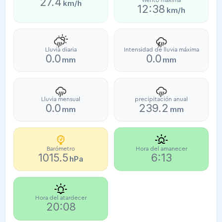
27.4
viento máxima
km/h
12:38
km/h
Lluvia diaria
Intensidad de lluvia máxima
0.0
0.0
mm
mm
Lluvia mensual
precipitación anual
0.0
239.2
mm
mm
Barómetro
Hora del amanecer
1015.5
6:13
hPa
Hora del atardecer
20:08