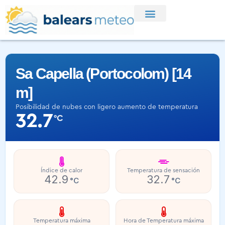
Sa Capella (Portocolom) [14
m]
Posibilidad de nubes con ligero aumento de temperatura
32.7
°C
Índice de calor
Temperatura de sensación
42.9
32.7
°C
°C
Temperatura máxima
Hora de Temperatura máxima