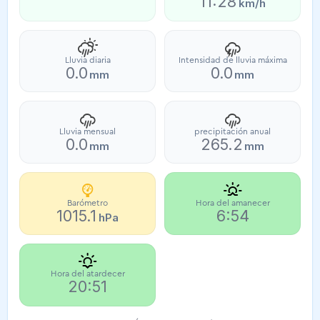
11:28
km/h
Lluvia diaria
Intensidad de lluvia máxima
0.0
0.0
mm
mm
Lluvia mensual
precipitación anual
0.0
265.2
mm
mm
Barómetro
Hora del amanecer
1015.1
6:54
hPa
Hora del atardecer
20:51