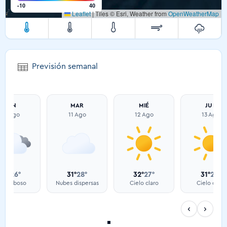
-10
40
Leaflet
|
Tiles © Esri, Weather from
OpenWeatherMap
Previsión semanal
LUN
MAR
MIÉ
JUE
10 Ago
11 Ago
12 Ago
13 Ago
39°
26°
31°
28°
32°
27°
31°
27°
uy nuboso
Nubes dispersas
Cielo claro
Cielo claro
‹
›