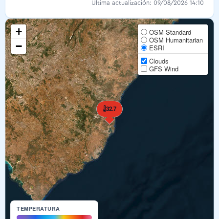
Última actualización: 09/08/2026 14:10
+
OSM Standard
OSM Humanitarian
−
ESRI
Clouds
GFS Wind
32.7
TEMPERATURA