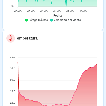
0.0
00:00
02:00
04:00
06:00
08:00
10:00
Fecha
Ráfaga máxima
Velocidad del viento
Temperatura
34.0
32.0
30.0
28.0
26.0